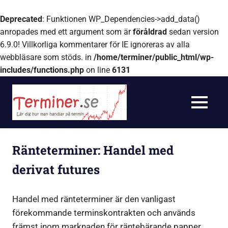
Deprecated
: Funktionen WP_Dependencies->add_data()
anropades med ett argument som är
föråldrad
sedan version
6.9.0! Villkorliga kommentarer för IE ignoreras av alla
webbläsare som stöds. in
/home/terminer/public_html/wp-
includes/functions.php
on line
6131
Hoppa
Terminer.se
till
innehåll
MENY
My
WordPress
Ränteterminer: Handel med
Blog
derivat futures
Handel med ränteterminer är den vanligast
förekommande terminskontrakten och används
främst inom marknaden för räntebärande papper