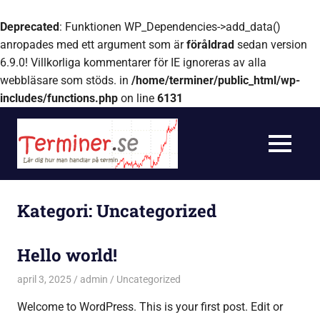
Deprecated
: Funktionen WP_Dependencies->add_data()
anropades med ett argument som är
föråldrad
sedan version
6.9.0! Villkorliga kommentarer för IE ignoreras av alla
webbläsare som stöds. in
/home/terminer/public_html/wp-
includes/functions.php
on line
6131
Hoppa
Terminer.se
till
innehåll
MENY
My
WordPress
Kategori:
Uncategorized
Blog
Hello world!
april 3, 2025
admin
Uncategorized
Welcome to WordPress. This is your first post. Edit or